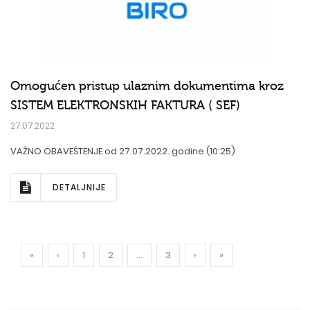
Omogućen pristup ulaznim dokumentima kroz
SISTEM ELEKTRONSKIH FAKTURA ( SEF)
27.07.2022
VAŽNO OBAVEŠTENJE od 27.07.2022. godine (10:25)
DETALJNIJE
«
‹
1
2
...
3
›
»