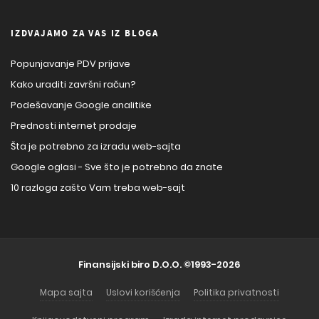
IZDVAJAMO ZA VAS IZ BLOGA
Popunjavanje PDV prijave
Kako uraditi završni račun?
Podešavanje Google analitike
Prednosti internet prodaje
Šta je potrebno za izradu web-sajta
Google oglasi - Sve što je potrebno da znate
10 razloga zašto Vam treba web-sajt
Finansijski biro D.O.O.
©1993-2026
Mapa sajta
Uslovi korišćenja
Politika privatnosti