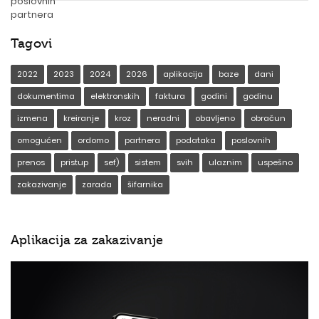
Tagovi
2022
2023
2024
2026
aplikacija
baze
dani
dokumentima
elektronskih
faktura
godini
godinu
izmena
kreiranje
kroz
neradni
obavljeno
obračun
omogućen
ordomo
partnera
podataka
poslovnih
prenos
pristup
sef)
sistem
svih
ulaznim
uspešno
zakazivanje
zarada
šifarnika
Aplikacija za zakazivanje